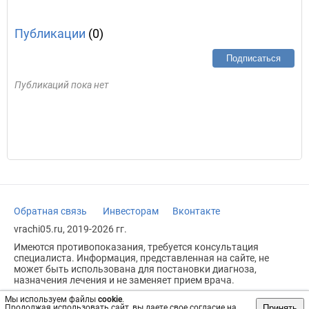
Публикации
(0)
Подписаться
Публикаций пока нет
Обратная связь
Инвесторам
Вконтакте
vrachi05.ru, 2019-2026 гг.
Имеются противопоказания, требуется консультация
специалиста. Информация, представленная на сайте, не
может быть использована для постановки диагноза,
назначения лечения и не заменяет прием врача.
Возрастное ограничение: 18+
Мы используем файлы
cookie
.
Принять
Продолжая использовать сайт, вы даете свое согласие на