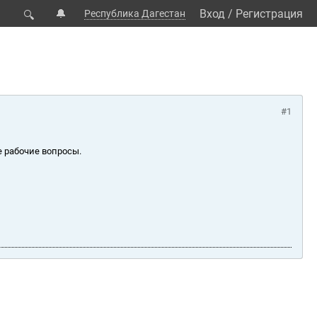
🔔
Вход
/
Регистрация
Республика Дагестан
🔍
#1
е рабочие вопросы.