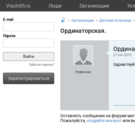
Vrachi05.ru
Люди
Организации
Усл
Организации
Детская больница
Ординаторская.
Ордина
27 сен 2019
Здравствуй
Забыли пароль?
Новичок
Зарегистрироваться
Оставлять сообщения на форуме мог
Пожалуйста,
создайте аккаунт
или вы