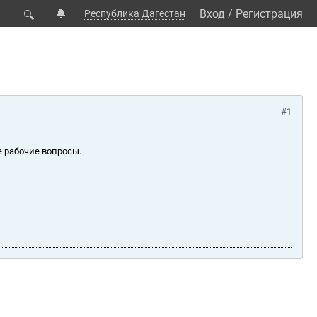
🔔
Вход
/
Регистрация
Республика Дагестан
🔍
#1
е рабочие вопросы.