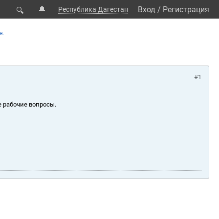
🔔
Вход
/
Регистрация
Республика Дагестан
🔍
я.
#1
е рабочие вопросы.