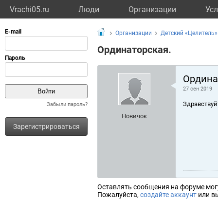
Vrachi05.ru
Люди
Организации
Усл
Организации
Детский «Целитель»
Ординаторская.
Ордина
27 сен 2019
Здравствуй
Забыли пароль?
Новичок
Зарегистрироваться
Оставлять сообщения на форуме мог
Пожалуйста,
создайте аккаунт
или вы