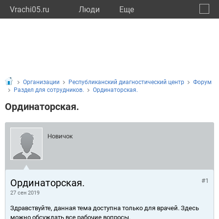
Vrachi05.ru
Люди
Eще
🔔
Респу
🔍
Организации
Республиканский диагностический центр
Форум
Раздел для сотрудников.
Ординаторская.
Ординаторская.
Новичок
Ординаторская.
#1
27 сен 2019
Здравствуйте, данная тема доступна только для врачей. Здесь
можно обсуждать все рабочие вопросы.