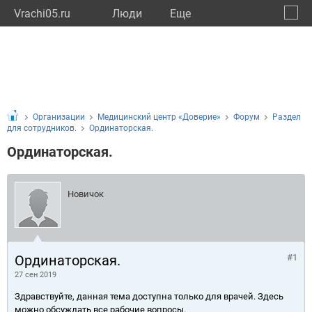
Vrachi05.ru
Люди
Eще
🔔
Респу
🔍
Организации
Медицинский центр «Доверие»
Форум
Раздел
для сотрудников.
Ординаторская.
Ординаторская.
Новичок
Ординаторская.
#1
27 сен 2019
Здравствуйте, данная тема доступна только для врачей. Здесь
можно обсуждать все рабочие вопросы.