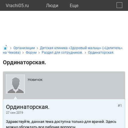
Vrachi05.ru
Люди
Eще
🔔
Респу
🔍
Организации
Детская клиника «Здоровый малыш» («Целитель»
на Чехова)
Форум
Раздел для сотрудников.
Ординаторская.
Ординаторская.
Новичок
Ординаторская.
#1
27 сен 2019
Здравствуйте, данная тема доступна только для врачей. Здесь
можно обсуждать все рабочие вопросы.