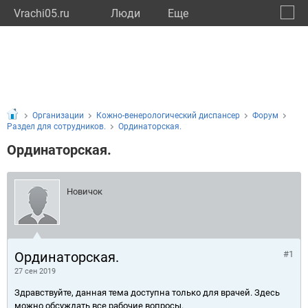
Vrachi05.ru
Люди
Eще
🔔
Респу
🔍
Организации
Кожно-венерологический диспансер
Форум
Раздел для сотрудников.
Ординаторская.
Ординаторская.
Новичок
Ординаторская.
#1
27 сен 2019
Здравствуйте, данная тема доступна только для врачей. Здесь
можно обсуждать все рабочие вопросы.