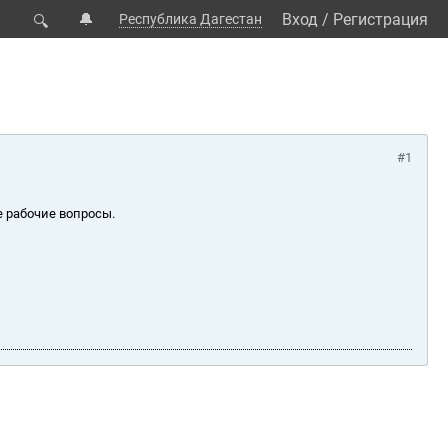
🔔
Вход
/
Регистрация
Республика Дагестан
🔍
#1
е рабочие вопросы.