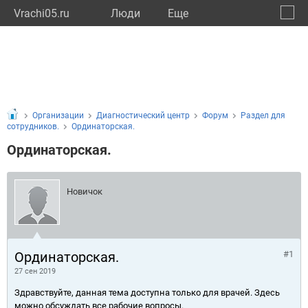
Vrachi05.ru
Люди
Eще
🔔
Респу
🔍
Организации
Диагностический центр
Форум
Раздел для
сотрудников.
Ординаторская.
Ординаторская.
Новичок
Ординаторская.
#1
27 сен 2019
Здравствуйте, данная тема доступна только для врачей. Здесь
можно обсуждать все рабочие вопросы.