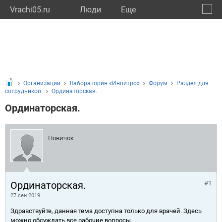
Vrachi05.ru
Люди
Eще
🔔
Респу
🔍
Организации
Лаборатория «Инвитро»
Форум
Раздел для
сотрудников.
Ординаторская.
Ординаторская.
Новичок
Ординаторская.
#1
27 сен 2019
Здравствуйте, данная тема доступна только для врачей. Здесь
можно обсуждать все рабочие вопросы.