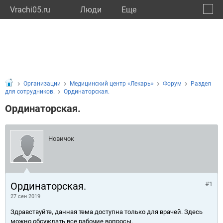
Vrachi05.ru
Люди
Eще
🔔
Респу
🔍
Организации
Медицинский центр «Лекарь»
Форум
Раздел
для сотрудников.
Ординаторская.
Ординаторская.
Новичок
Ординаторская.
#1
27 сен 2019
Здравствуйте, данная тема доступна только для врачей. Здесь
можно обсуждать все рабочие вопросы.