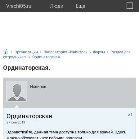
Vrachi05.ru
Люди
Eще
🔔
Респу
🔍
Организации
Лаборатория «Инвитро»
Форум
Раздел для
сотрудников.
Ординаторская.
Ординаторская.
Новичок
Ординаторская.
#1
27 сен 2019
Здравствуйте, данная тема доступна только для врачей. Здесь
можно обсуждать все рабочие вопросы.