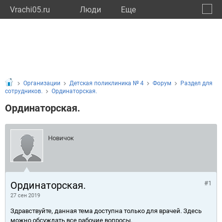
Vrachi05.ru
Люди
Eще
🔔
Респу
🔍
Организации
Детская поликлиника № 4
Форум
Раздел для
сотрудников.
Ординаторская.
Ординаторская.
Новичок
Ординаторская.
#1
27 сен 2019
Здравствуйте, данная тема доступна только для врачей. Здесь
можно обсуждать все рабочие вопросы.