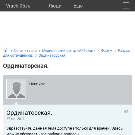
Vrachi05.ru
Люди
Eще
🔔
Респу
🔍
Организации
Медицинский центр «Айболит»
Форум
Раздел
для сотрудников.
Ординаторская.
Ординаторская.
Новичок
Ординаторская.
#1
27 сен 2019
Здравствуйте, данная тема доступна только для врачей. Здесь
можно обсуждать все рабочие вопросы.