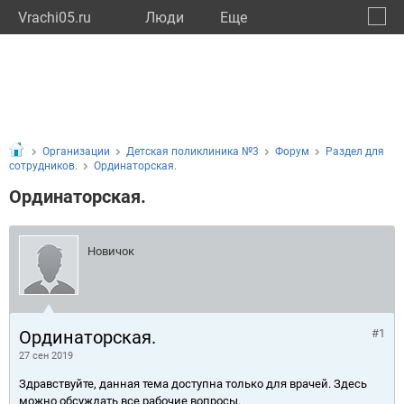
Vrachi05.ru
Люди
Eще
🔔
Респу
🔍
Организации
Детская поликлиника №3
Форум
Раздел для
сотрудников.
Ординаторская.
Ординаторская.
Новичок
Ординаторская.
#1
27 сен 2019
Здравствуйте, данная тема доступна только для врачей. Здесь
можно обсуждать все рабочие вопросы.