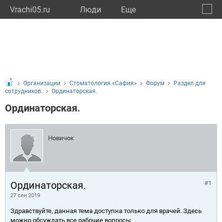
Vrachi05.ru
Люди
Eще
🔔
Респу
🔍
Организации
Стоматология «Сафия»
Форум
Раздел для
сотрудников.
Ординаторская.
Ординаторская.
Новичок
Ординаторская.
#1
27 сен 2019
Здравствуйте, данная тема доступна только для врачей. Здесь
можно обсуждать все рабочие вопросы.