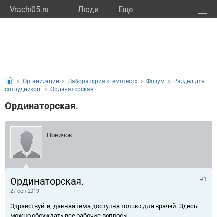
Vrachi05.ru
Люди
Eще
🔔
Респу
🔍
Организации
Лаборатория «Гемотест»
Форум
Раздел для
сотрудников.
Ординаторская.
Ординаторская.
Новичок
Ординаторская.
#1
27 сен 2019
Здравствуйте, данная тема доступна только для врачей. Здесь
можно обсуждать все рабочие вопросы.