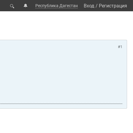
🔔
Вход
/
Регистрация
Республика Дагестан
🔍
#1