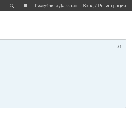
🔔
Вход
/
Регистрация
Республика Дагестан
🔍
#1