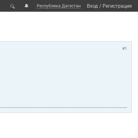
🔔
Вход
/
Регистрация
Республика Дагестан
🔍
#1