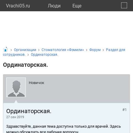
Vrachi05.ru
Люди
Eще
🔔
Респу
🔍
Организации
Стоматология «Фэмили»
Форум
Раздел для
сотрудников.
Ординаторская.
Ординаторская.
Новичок
Ординаторская.
#1
27 сен 2019
Здравствуйте, данная тема доступна только для врачей. Здесь
можно обсуждать все рабочие вопросы.