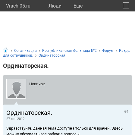
Vrachi05.ru
Люди
Eще
🔔
Респу
🔍
Организации
Республиканская больница №2
Форум
Раздел
для сотрудников.
Ординаторская.
Ординаторская.
Новичок
Ординаторская.
#1
27 сен 2019
Здравствуйте, данная тема доступна только для врачей. Здесь
можно обсуждать все рабочие вопросы.