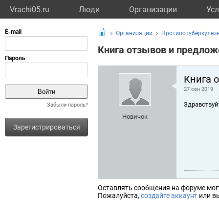
Vrachi05.ru
Люди
Организации
Усл
Организации
Противотуберкулез
Книга отзывов и предлож
Книга 
27 сен 2019
Здравствуй
Забыли пароль?
Новичок
Зарегистрироваться
Оставлять сообщения на форуме мог
Пожалуйста,
создайте аккаунт
или вы