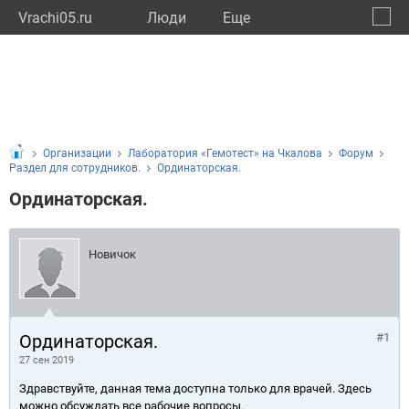
Vrachi05.ru
Люди
Eще
🔔
Респу
🔍
Организации
Лаборатория «Гемотест» на Чкалова
Форум
Раздел для сотрудников.
Ординаторская.
Ординаторская.
Новичок
Ординаторская.
#1
27 сен 2019
Здравствуйте, данная тема доступна только для врачей. Здесь
можно обсуждать все рабочие вопросы.