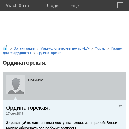
Vrachi05.ru
Люди
Eще
🔔
Респу
🔍
Организации
Маммологический центр «L7»
Форум
Раздел
для сотрудников.
Ординаторская.
Ординаторская.
Новичок
Ординаторская.
#1
27 сен 2019
Здравствуйте, данная тема доступна только для врачей. Здесь
можно обсуждать все рабочие вопросы.