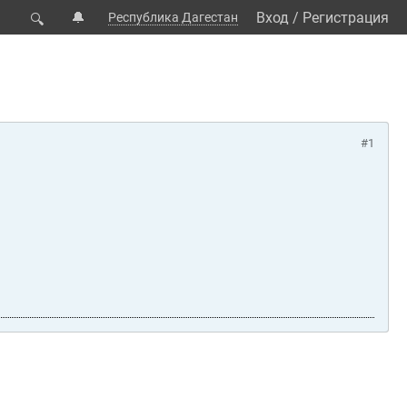
🔔
Вход
/
Регистрация
Республика Дагестан
🔍
#1