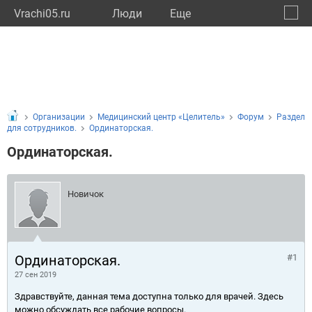
Vrachi05.ru
Люди
Eще
🔔
Респу
🔍
Организации
Медицинский центр «Целитель»
Форум
Раздел
для сотрудников.
Ординаторская.
Ординаторская.
Новичок
Ординаторская.
#1
27 сен 2019
Здравствуйте, данная тема доступна только для врачей. Здесь
можно обсуждать все рабочие вопросы.