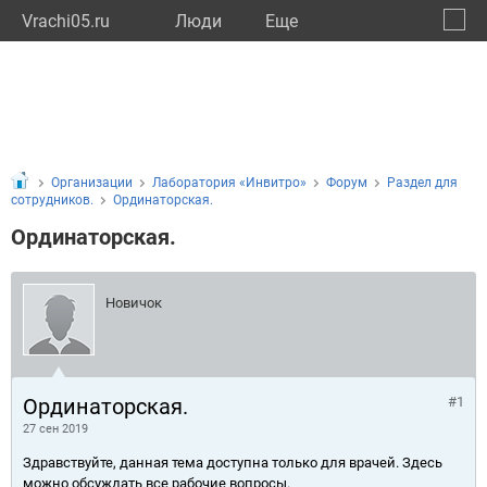
Vrachi05.ru
Люди
Eще
🔔
Респу
🔍
Организации
Лаборатория «Инвитро»
Форум
Раздел для
сотрудников.
Ординаторская.
Ординаторская.
Новичок
Ординаторская.
#1
27 сен 2019
Здравствуйте, данная тема доступна только для врачей. Здесь
можно обсуждать все рабочие вопросы.