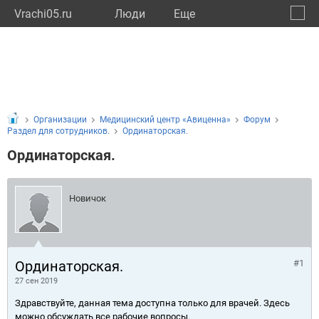
Vrachi05.ru
Люди
Eще
🔔
Респу
🔍
Организации
Медицинский центр «Авиценна»
Форум
Раздел для сотрудников.
Ординаторская.
Ординаторская.
Новичок
Ординаторская.
#1
27 сен 2019
Здравствуйте, данная тема доступна только для врачей. Здесь
можно обсуждать все рабочие вопросы.