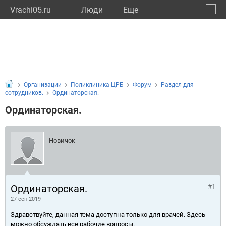
Vrachi05.ru
Люди
Eще
🔔
Респу
🔍
Организации
Поликлиника ЦРБ
Форум
Раздел для
сотрудников.
Ординаторская.
Ординаторская.
Новичок
Ординаторская.
#1
27 сен 2019
Здравствуйте, данная тема доступна только для врачей. Здесь
можно обсуждать все рабочие вопросы.