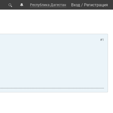
🔔
Вход
/
Регистрация
Республика Дагестан
🔍
#1