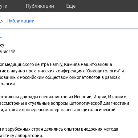
уги
Публикации
Eще
Публикации
▷
»
ку
ния! 💜
лог медицинского центра Family, Камила Рашит-хановна
ие в научно-практических конференциях “Онкоцитология” и
изованных Российским обществом онкопатологов в рамках
тологии.
ставлены доклады специалистов из Испании, Индии, Италии и
Рассмотрены актуальные вопросы цитологической диагностики
и, а также проведены мастер-классы по цитологической
и и зарубежных стран делились опытом внедрения метода
рактику лабораторий.