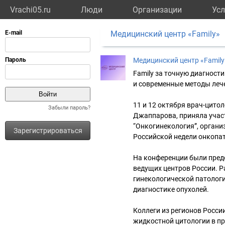
Vrachi05.ru
Люди
Организации
Усл
Медицинский центр «Family»
Медицинский центр «Family
Family за точную диагности
и современные методы лече
11 и 12 октября врач-цито
Забыли пароль?
Джаппарова, приняла участ
“Онкогинекология”, орган
Зарегистрироваться
Российской недели онкопа
На конференции были пред
ведущих центров России. 
гинекологической патологи
диагностике опухолей.
Коллеги из регионов Росси
жидкостной цитологии в п