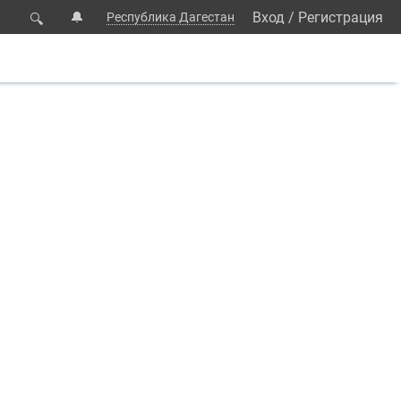
🔔
Вход
/
Регистрация
Республика Дагестан
🔍