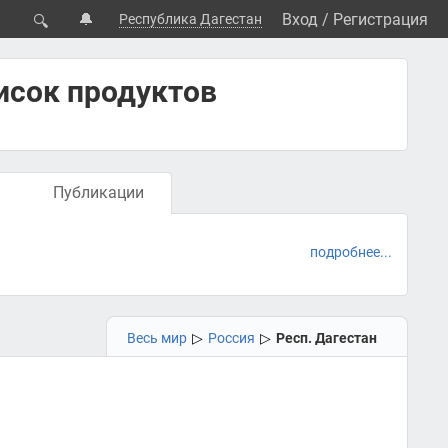
🔔
Вход
/
Регистрация
Республика Дагестан
🔍
исок продуктов
Публикации
подробнее...
Весь мир
▷
Россия
▷
Респ. Дагестан