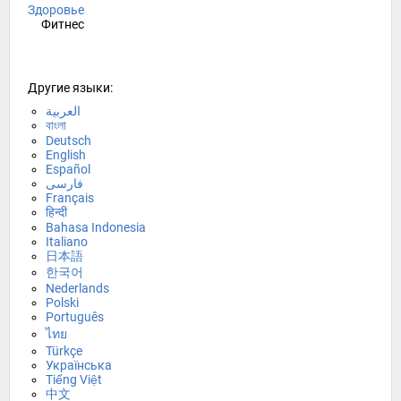
Здоровье
Фитнес
Другие языки:
العربية
বাংলা
Deutsch
English
Español
فارسی
Français
हिन्दी
Bahasa Indonesia
Italiano
日本語
한국어
Nederlands
Polski
Português
ไทย
Türkçe
Українська
Tiếng Việt
中文