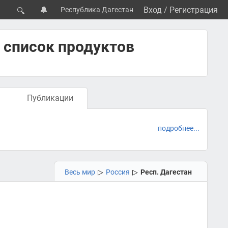
🔔
Вход
/
Регистрация
Республика Дагестан
🔍
 список продуктов
Публикации
подробнее...
Весь мир
▷
Россия
▷
Респ. Дагестан