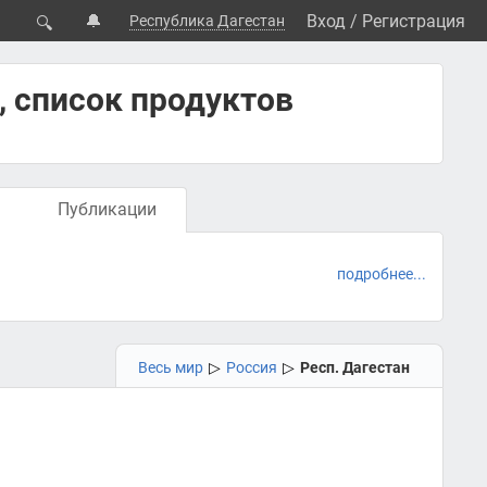
🔔
Вход
/
Регистрация
Республика Дагестан
🔍
 список продуктов
Публикации
подробнее...
Весь мир
▷
Россия
▷
Респ. Дагестан