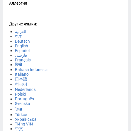
Аллергия
Другие языки:
العربية
বাংলা
Deutsch
English
Español
فارسی
Français
हिन्दी
Bahasa Indonesia
Italiano
日本語
한국어
Nederlands
Polski
Português
Svenska
ไทย
Türkçe
Українська
Tiếng Việt
中文