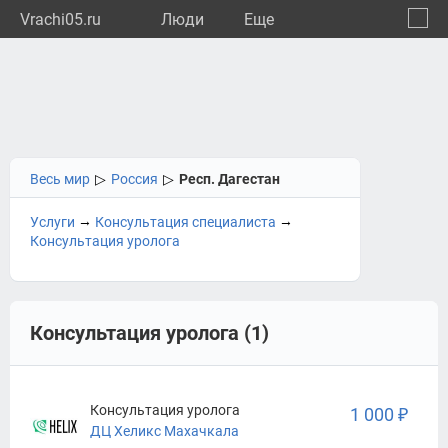
Vrachi05.ru
Люди
Eще
🔔
Респу
🔍
Весь мир
▷
Россия
▷
Респ. Дагестан
→
→
Услуги
Консультация специалиста
Консультация уролога
Консультация уролога (1)
Консультация уролога
1 000 ₽
ДЦ Хеликс Махачкала