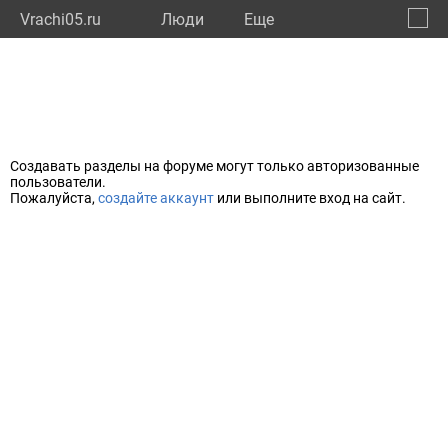
Vrachi05.ru
Люди
Eще
🔔
Респу
🔍
Создавать разделы на форуме могут только авторизованные
пользователи.
Пожалуйста,
создайте аккаунт
или выполните вход на сайт.