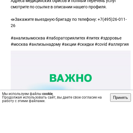
Адреса медицинских офисов и полный перечень услуг
смотрите по ссылке в описании нашего профиля.⠀⠀⠀⠀⠀⠀
⠀⠀⠀⠀⠀⠀⠀
🧫Закажите выездную бригаду по телефону: +7(495)26-011-
26⠀⠀⠀⠀⠀⠀
⠀⠀⠀⠀⠀⠀⠀
#анализымосква #лабораториялитех #литех #здоровье
#москва #анлизынадому #акции #скидки #covid #аллергия
Мы используем файлы
cookie
.
Принять
Продолжая использовать сайт, вы даете свое согласие на
работу с этими файлами.