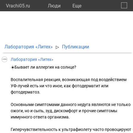
Vrachi05.ru
Люди
Eще
🔔
Респу
🔍
Лаборатория «Литех»
Публикации
▷
Лаборатория «Литех»
☀️Бывает ли аллергия на солнце?
⠀
Воспалительная реакция, возникающая под воздействием
УФ-лучей есть ни что иное, как фотодерматит или
фотодерматоз.
⠀
Основными симптомами данного недуга являются не только
ожоги, но и сыпь, зуд, дискомфорт и прочие симптомы
иммунного ответа организма.
⠀
Гиперчувствительность к ультрафиолету часто провоцируют