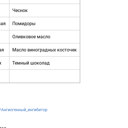
Чеснок
вая
Помидоры
Оливковое масло
ая
Масло виноградных косточек
х
Темный шоколад
iki/Ангиогенный_ингибитор