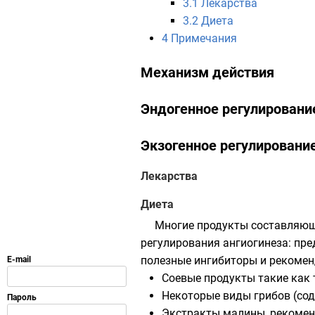
3.1
Лекарства
3.2
Диета
4
Примечания
Механизм действия
Эндогенное регулировани
Экзогенное регулировани
Лекарства
Диета
Многие продукты составляющ
регулирования ангиогинеза: пре
полезные ингибиторы и рекомен
Соевые продукты
такие как
Некоторые виды грибов
(со
Экстракты малины, рекоме