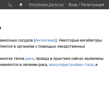
🔔
Вход
/
Регистрация
Республика Дагестан
🔍
р
веносных сосудов (
Ангиогенез
). Некоторые ингибиторы
вляются в организм с помощью лекарственных
 многих типов
рака
, правда в практике сейчас выявлены
именяются в лечении рака,
макулодистрофии глаза
, и