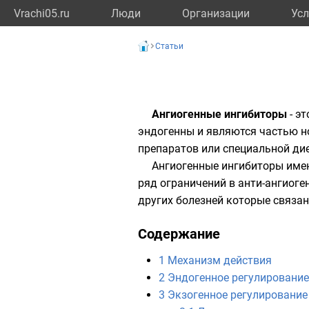
Vrachi05.ru
Люди
Организации
Усл
Статьи
Ангиогенные ингибиторы
- э
эндогенны и являются частью н
препаратов или специальной дие
Ангиогенные ингибиторы имею
ряд ограничений в анти-ангиоге
других болезней которые связан
Содержание
1
Механизм действия
2
Эндогенное регулирование
3
Экзогенное регулирование