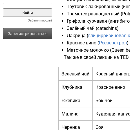
Трутовик лакированный
(ин
Траметес разноцветный
(
Pol
Грифола курчавая
(ингибит
Забыли пароль?
Зелёный чай
(
catechins
)
Зарегистрироваться
Лакрица
(
глицирризиновая 
Красное вино
(
Ресвератрол
)
Маточное молочко
(
Queen be
Так же в своей лекции на
TED
Зеленый чай
Красный виног
Клубника
Красное вино
Ежевика
Бок-чой
Малина
Кудрявая капу
Черника
Соя