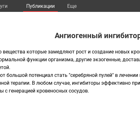
уги
Публикации
Eще
Ангиогенный ингибито
то вещества которые замедляют рост и создание новых кро
ормальной функции организма, другие экзогенные, доста
той.
т большой потенциал стать "серебряной пулей" в лечении
нной терапии. В любом случае, ингибиторы эффективно пр
ы с генерацией кровеносных сосудов.