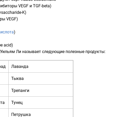
гибиторы
VEGF
и
TGF-beta
)
ysaccharide-K
)
оры
VEGF
)
кислота
)
e acid
)
Уильям Ли называет следующие полезные продукты:
рад
Лаванда
Тыква
Трепанги
ста
Тунец
Петрушка