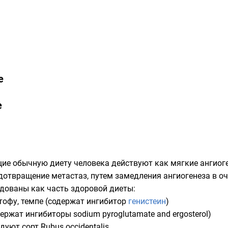
е
е
ие обычную диету человека действуют как мягкие ангиог
дотвращение метастаз, путем замедления ангиогенеза в о
дованы как часть здоровой диеты:
тофу
,
темпе
(содержат ингибитор
генистеин
)
держат ингибиторы
sodium pyroglutamate
and
ergosterol
)
ндуют сорт
Rubus occidentalis