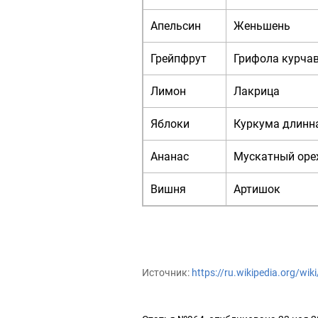
Апельсин
Женьшень
Грейпфрут
Грифола курча
Лимон
Лакрица
Яблоки
Куркума длинн
Ананас
Мускатный оре
Вишня
Артишок
Источник:
https://ru.wikipedia.org/w