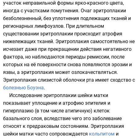
участок неправильной формы ярко-красного цвета,
иногда с участками помутнения. Очаг эритроплакии
безболезненный, без уплотнения подлежащих тканей и
регионарных лимфоузлов. При длительном
существовании эритроплакии происходит атрофия
нижележащих тканей. Эритроплакия самостоятельно не
исчезает даже при прекращении действия негативного
фактора, но наблюдаются периоды ремиссии, после
которых на её поверхности снова появляются эрозии и
язвы, а эритроплакия может озлокачествляться.
Эритроплакия слизистой оболочки рта имеет сходство с
болезнью Боуэна
.
Исследование эритроплакии шейки матки
показывает уплощение и атрофию эпителия и
гиперплазию (в том числе атипичную) клеток
базального слоя, вследствие чего это заболевание
относят к предраковым состояниям. Эритроплакия
шейки матки часто сопровождается
кольпитом
и