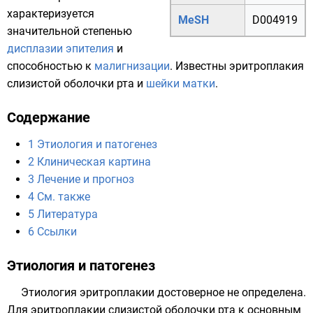
характеризуется
MeSH
D004919
значительной степенью
дисплазии
эпителия
и
способностью к
малигнизации
. Известны эритроплакия
слизистой оболочки рта и
шейки матки
.
Содержание
1
Этиология и патогенез
2
Клиническая картина
3
Лечение и прогноз
4
См. также
5
Литература
6
Ссылки
Этиология и патогенез
Этиология эритроплакии достоверное не определена.
Для эритроплакии слизистой оболочки рта к основным