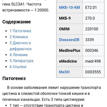
гена SLC3A1. Частота
МКБ-10-КМ
E72.01
встречаемости — 1:20000.
МКБ-9
270.0
Содержание
OMIM
220100
1
Патогенез
2
Клиника
DiseasesDB
3339
3
Диагноз и
дифдиагноз
MedlinePlus
000346
4
Лечение
5
Литература
eMedicine
med/498
6
Ссылки
MeSH
D003555
Патогенез
В основе заболевания лежит нарушение транспорта
цистина в слизистой оболочке тонкой кишки и в
почечных канальцах. Есть 3 типа цистинурии:
1 тип — отсутствие транспорта цистина и