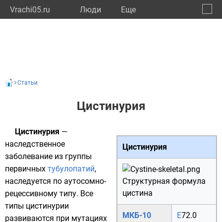
Vrachi05.ru
Люди
Eще
🔔
Респу
🔍
Статьи
Цистинурия
Цистинурия
—
наследственное
Цистинурия
заболевание из группы
первичных
тубулопатий
,
наследуется по аутосомно-
Структурная формула
цистина
рецессивному типу. Все
типы цистинурии
МКБ-10
E
72.0
развиваются при мутациях