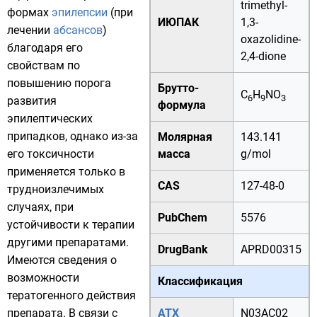
trimethyl-
формах
эпилепсии
(при
ИЮПАК
1,3-
лечении
абсансов
)
oxazolidine-
благодаря его
2,4-dione
свойствам по
повышению порога
Брутто-
C
H
NO
6
9
3
развития
формула
эпилептических
припадков, однако из-за
Молярная
143.141
его токсичности
масса
g/mol
применяется только в
CAS
127-48-0
трудноизлечимых
случаях, при
PubChem
5576
устойчивости к терапии
другими препаратами.
DrugBank
APRD00315
Имеются сведения о
возможности
Классификация
тератогенного действия
препарата. В связи с
АТХ
N03AC02