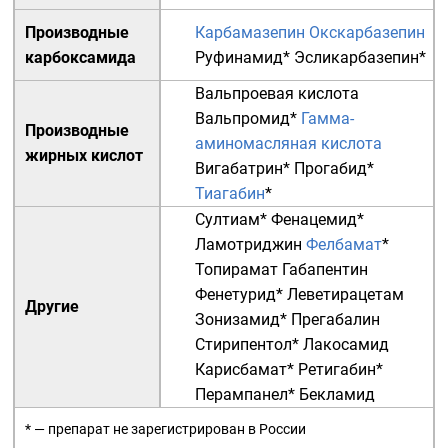
Производные
Карбамазепин
Окскарбазепин
карбоксамида
Руфинамид
*
Эсликарбазепин
*
Вальпроевая кислота
Вальпромид
*
Гамма-
Производные
аминомасляная кислота
жирных кислот
Вигабатрин
*
Прогабид
*
Тиагабин
*
Султиам
*
Фенацемид
*
Ламотриджин
Фелбамат
*
Топирамат
Габапентин
Фенетурид
*
Леветирацетам
Другие
Зонизамид
*
Прегабалин
Стирипентол
*
Лакосамид
Карисбамат
*
Ретигабин
*
Перампанел
*
Бекламид
* — препарат не зарегистрирован в России