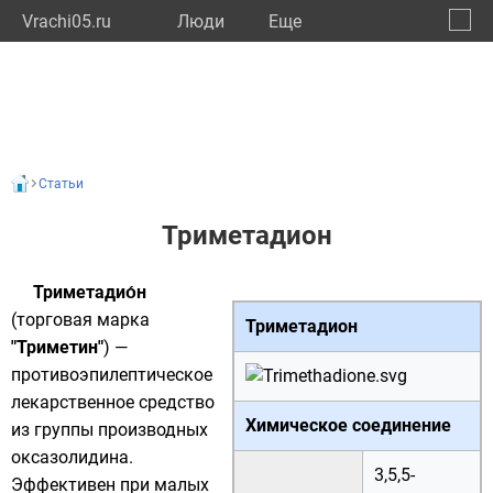
Vrachi05.ru
Люди
Eще
🔔
Респу
🔍
Статьи
Триметадион
Триметадио́н
(торговая марка
Триметадион
"Триметин"
) —
противоэпилептическое
лекарственное средство
Химическое соединение
из группы производных
оксазолидина
.
3,5,5-
Эффективен при малых