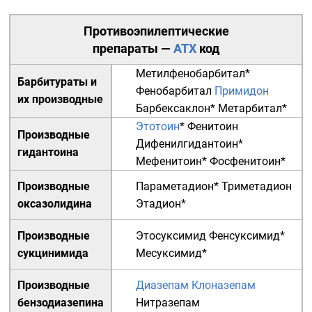
Противоэпилептические
препараты
—
АТХ
код
Метилфенобарбитал
*
Барбитураты
и
Фенобарбитал
Примидон
их производные
Барбексаклон
*
Метарбитал
*
Этотоин
*
Фенитоин
Производные
Дифенилгидантоин
*
гидантоина
Мефенитоин
*
Фосфенитоин
*
Производные
Параметадион
*
Триметадион
оксазолидина
Этадион
*
Производные
Этосуксимид
Фенсуксимид
*
сукцинимида
Месуксимид
*
Производные
Диазепам
Клоназепам
бензодиазепина
Нитразепам