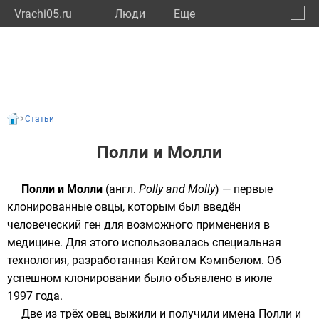
Vrachi05.ru
Люди
Eще
🔔
Респу
🔍
Статьи
Полли и Молли
Полли и Молли
(
англ.
Polly and Molly
) — первые
клонированные
овцы
, которым был введён
человеческий
ген
для возможного применения в
медицине. Для этого использовалась специальная
технология, разработанная
Кейтом Кэмпбелом
. Об
успешном клонировании было объявлено в июле
1997 года
.
Две из трёх овец выжили и получили имена Полли и