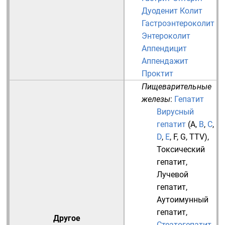
Дуоденит
Колит
Гастроэнтероколит
Энтероколит
Аппендицит
Аппендажит
Проктит
Пищеварительные
железы
:
Гепатит
Вирусный
гепатит
(
A
,
B
,
C
,
D
,
E
,
F
,
G
,
TTV
),
Токсический
гепатит
,
Лучевой
гепатит
,
Аутоимунный
гепатит
,
Другое
Стеатогепатит