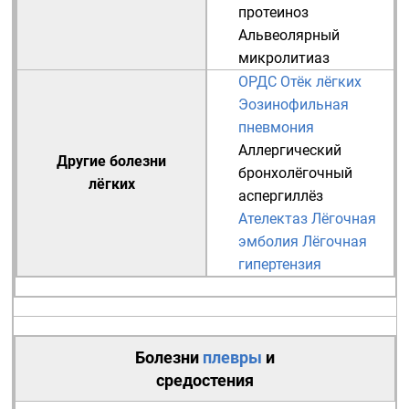
протеиноз
Альвеолярный
микролитиаз
ОРДС
Отёк лёгких
Эозинофильная
пневмония
Аллергический
Другие болезни
бронхолёгочный
лёгких
аспергиллёз
Ателектаз
Лёгочная
эмболия
Лёгочная
гипертензия
Болезни
плевры
и
средостения