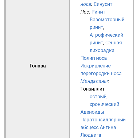
носа
:
Синусит
Нос
:
Ринит
Вазомоторный
ринит
,
Атрофический
ринит
,
Сенная
лихорадка
Полип носа
Голова
Искривление
перегородки носа
Миндалины
:
Тонзиллит
острый
,
хронический
Аденоиды
Паратонзиллярный
абсцесс
Ангина
Людвига