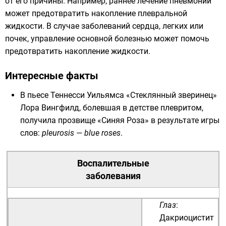
от его причины. Например, раннее лечение пневмонии
может предотвратить накопление плевральной
жидкости. В случае заболеваний сердца, легких или
почек, управление основной болезнью может помочь
предотвратить накопление жидкости.
Интересные факты
В пьесе
Теннесси Уильямса
«
Стеклянный зверинец
»
Лора Вингфилд, болевшая в детстве плевритом,
получила прозвище «Синяя Роза» в результате игры
слов:
pleurosis — blue roses
.
Воспалительные
заболевания
Глаз
:
Дакриоцистит