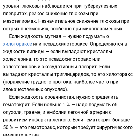
уровня глюкозы наблюдается при туберкулезных
плевритах, резкое снижение глюкозы при
мезотелиомах
. Незначительное снижение глюкозы при
острых пневмониях, особенно при микоплазменных.
Если жидкость мутная — нужно подумать о
хилотораксе
или псевдохилотораксе. Определяются в
жидкости липиды — если выпадают кристаллы
холестерина, то это псевдохилоторакс или
холестериновый экссудативный плеврит. Если
выпадают кристаллы триглицеридов, то это хилоторакс
(поражение грудного протока, наиболее часто при
злокачественных опухолях).
Если жидкость кровянистая, нужно определить
гематокрит. Если больше 1 % — надо подумать об
опухоли, травме, и эмболии легочной артерии с
развитием инфаркта легкого. Если гематокрит больше
50 % — это гемоторакс, который требует хирургического
вмешательства.