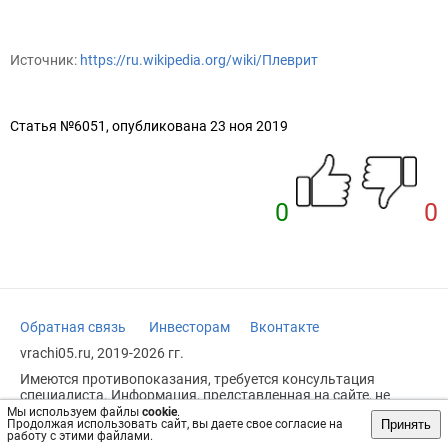
Источник:
https://ru.wikipedia.org/wiki/Плеврит
Статья №6051, опубликована 23 ноя 2019
0
0
Обратная связь
Инвесторам
Вконтакте
vrachi05.ru, 2019-2026 гг.
Имеются противопоказания, требуется консультация
специалиста. Информация, представленная на сайте, не
может быть использована для постановки диагноза,
Мы используем файлы
cookie
.
Принять
Продолжая использовать сайт, вы даете свое согласие на
назначения лечения и не заменяет прием врача.
работу с этими файлами.