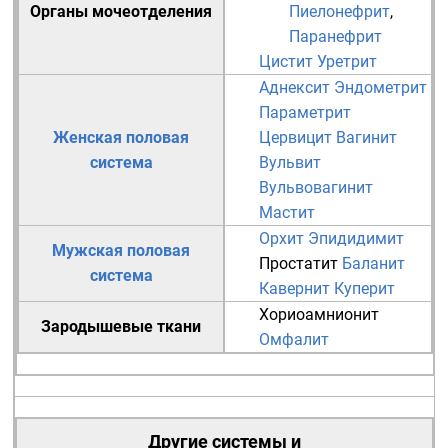
Органы мочеотделения
Пиелонефрит
,
Паранефрит
Цистит
Уретрит
Аднексит
Эндометрит
Параметрит
Женская половая
Цервицит
Вагинит
система
Вульвит
Вульвовагинит
Мастит
Орхит
Эпидидимит
Мужская половая
Простатит
Баланит
система
Кавернит
Куперит
Хориоамнионит
Зародышевые ткани
Омфалит
Другие системы и