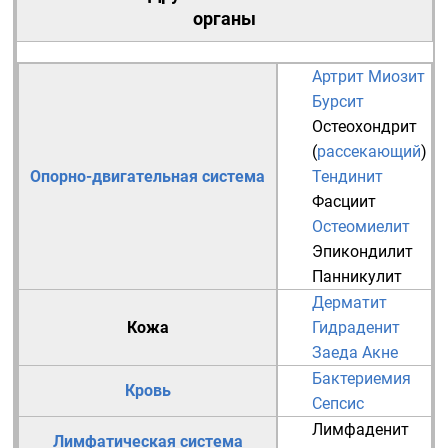
органы
Артрит
Миозит
Бурсит
Остеохондрит
(
рассекающий
)
Опорно-двигательная система
Тендинит
Фасциит
Остеомиелит
Эпикондилит
Панникулит
Дерматит
Кожа
Гидраденит
Заеда
Акне
Бактериемия
Кровь
Сепсис
Лимфаденит
Лимфатическая система