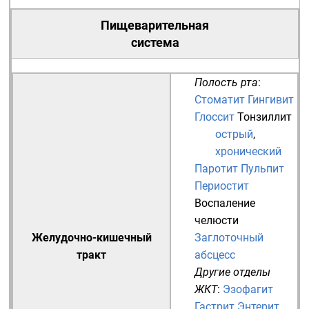
Пищеварительная
система
Полость рта
:
Стоматит
Гингивит
Глоссит
Тонзиллит
острый
,
хронический
Паротит
Пульпит
Периостит
Воспаление
челюсти
Желудочно-кишечный
Заглоточный
тракт
абсцесс
Другие отделы
ЖКТ
:
Эзофагит
Гастрит
Энтерит