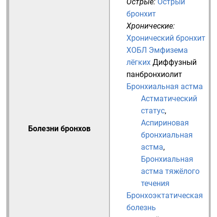
Острые:
Острый
бронхит
Хронические:
Хронический бронхит
ХОБЛ
Эмфизема
лёгких
Диффузный
панбронхиолит
Бронхиальная астма
Астматический
статус
,
Аспириновая
Болезни бронхов
бронхиальная
астма
,
Бронхиальная
астма тяжёлого
течения
Бронхоэктатическая
болезнь