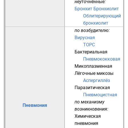
неуточнённые:
Бронхит
Бронхиолит
Облитерирующий
бронхиолит
по возбудителю:
Вирусная
ТОРС
Бактериальная
Пневмококковая
Микоплазменная
Лёгочные микозы
Аспергиллёз
Паразитическая
Пневмоцистная
по механизму
Пневмония
возникновения:
Химическая
пневмония