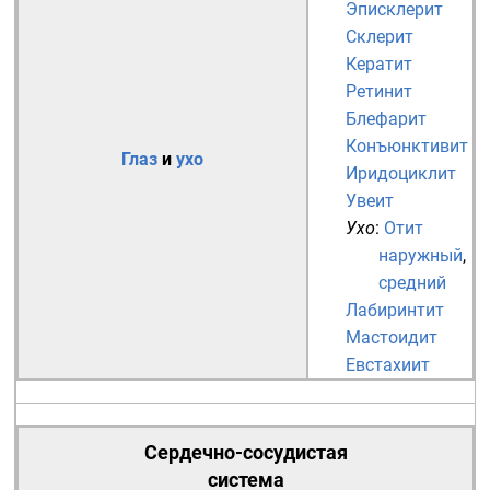
Эписклерит
Склерит
Кератит
Ретинит
Блефарит
Конъюнктивит
Глаз
и
ухо
Иридоциклит
Увеит
Ухо
:
Отит
наружный
,
средний
Лабиринтит
Мастоидит
Евстахиит
Сердечно-сосудистая
система