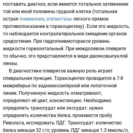
поставить диагноз, если имеется тотальное затемнение
той или иной половины грудной клетки (тотальная
острая
пневмония
,
ателектазы
легкого прямое
противопоказание в
торакоцентезу
). Если это жидкость,
то наблюдается контралатеральное смещение органов
средостения. При
гидропневмотораксе
уровень
жидкости горизонтальный. При междолевом плеврите
то обычно, это представляется в виде двояковыпуклой
линзы.
В диагностике плевритов важную роль играет
плевральная пункция. Торакоцентез проводится в 7-8
межреберье по заднеакссилярной или лопаточной
линии. Полученную жидкость осматривают,
определяют её цвет, консистенцию. Необходимо
определить транссудат или экссудат: нужно
определить количества белка, произвести пробу
Ривольта, исследовать ЛДГ. Транссудат: количество
белка меньше 32 г/л, уровень ЛДГ меньше 1.3 ммоль/л,