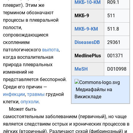
МКБ-10-КМ
R09.1
плеврит). Этим же
термином обозначают
МКБ-9
511
процессы в плевральной
полости,
МКБ-9-КМ
511.8
сопровождающиеся
скоплением
DiseasesDB
29361
патологического
выпота
,
MedlinePlus
001371
когда воспалительная
природа плевральных
MeSH
D010998
изменений не
представляется бесспорной.
Среди его причин —
Медиафайлы на
инфекции
,
травмы
грудной
Викискладе
клетки
,
опухоли
.
Может быть
самостоятельным заболеванием (первичный), но чаще
является следствием острых и хронических процессов в
лёгких (вторичный). Различают сухой (фибринозный) и