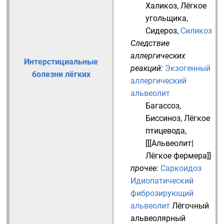
Халикоз
,
Лёгкое
угольщика
,
Сидероз
,
Силикоз
Следствие
аллергических
Интерстициальные
реакций:
Экзогенный
болезни лёгких
аллергический
альвеолит
Багассоз
,
Биссиноз
,
Лёгкое
птицевода
,
[[[Альвеолит|
Лёгкое фермера]]
прочее:
Саркоидоз
Идиопатический
фиброзирующий
альвеолит
Лёгочный
альвеолярный