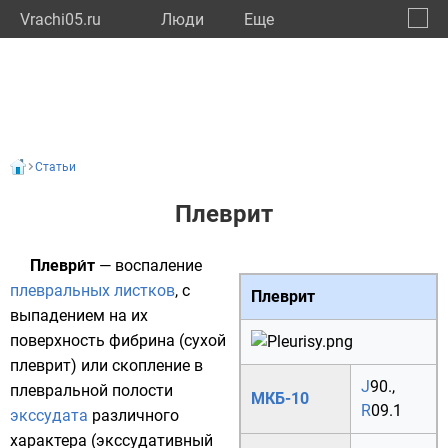
Vrachi05.ru
Люди
Eще
🔔
Респу
🔍
Статьи
Плеврит
Плеври́т
— воспаление
плевральных листков
, с
Плеврит
выпадением на их
поверхность
фибрина
(сухой
плеврит) или скопление в
J
90.
,
плевральной полости
МКБ-10
R
09.1
экссудата
различного
характера (экссудативный