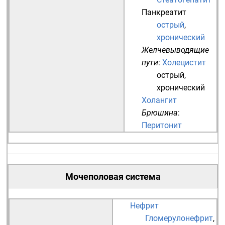
Панкреатит
острый
,
хронический
Желчевыводящие
пути
:
Холецистит
острый
,
хронический
Холангит
Брюшина
:
Перитонит
Мочеполовая система
Нефрит
Гломерулонефрит
,