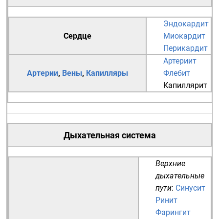
Эндокардит
Сердце
Миокардит
Перикардит
Артериит
Артерии
,
Вены
,
Капилляры
Флебит
Капиллярит
Дыхательная система
Верхние
дыхательные
пути
:
Синусит
Ринит
Фарингит