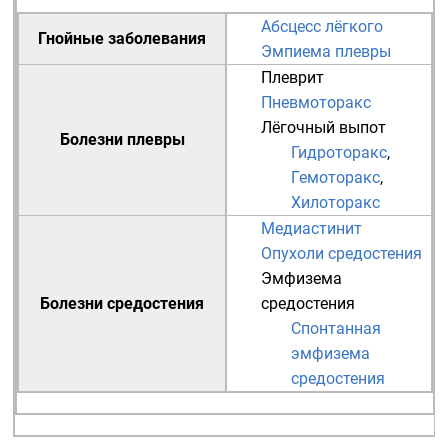
Абсцесс лёгкого
Гнойные заболевания
Эмпиема плевры
Плеврит
Пневмоторакс
Лёгочный выпот
Болезни плевры
Гидроторакс
,
Гемоторакс
,
Хилоторакс
Медиастинит
Опухоли средостения
Эмфизема
Болезни средостения
средостения
Спонтанная
эмфизема
средостения