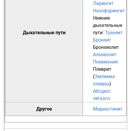
Ларингит
Назофарингит
Нижние
дыхательные
Дыхательные пути
пути
:
Трахеит
Бронхит
Бронхиолит
Альвеолит
Пневмония
Плеврит
(
Эмпиема
плевры
)
Абсцесс
лёгкого
Другое
Медиастинит