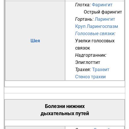
Глотка
:
Фарингит
Острый фарингит
Гортань
:
Ларингит
Круп
Ларингоспазм
Голосовые связки
:
Шея
Узелки голосовых
связок
Надгортанник
:
Эпиглоттит
Трахея
:
Трахеит
Стеноз трахеи
Болезни нижних
дыхательных путей