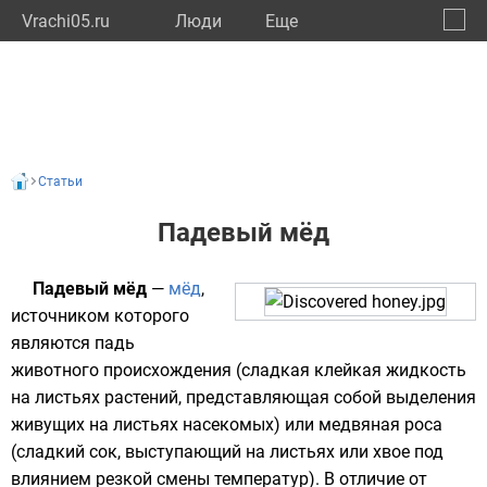
Vrachi05.ru
Люди
Eще
🔔
Респу
🔍
Статьи
Падевый мёд
Падевый мёд
—
мёд
,
источником которого
являются
падь
животного происхождения (сладкая клейкая жидкость
на листьях растений, представляющая собой выделения
живущих на листьях насекомых) или
медвяная роса
(сладкий сок, выступающий на листьях или хвое под
влиянием резкой смены температур). В отличие от