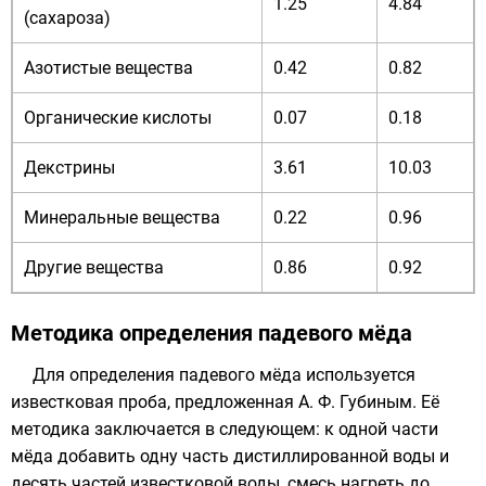
1.25
4.84
(сахароза)
Азотистые вещества
0.42
0.82
Органические кислоты
0.07
0.18
Декстрины
3.61
10.03
Минеральные вещества
0.22
0.96
Другие вещества
0.86
0.92
Методика определения падевого мёда
Для определения падевого мёда используется
известковая проба, предложенная А. Ф. Губиным. Её
методика заключается в следующем: к одной части
мёда добавить одну часть дистиллированной воды и
десять частей
известковой воды
, смесь нагреть до