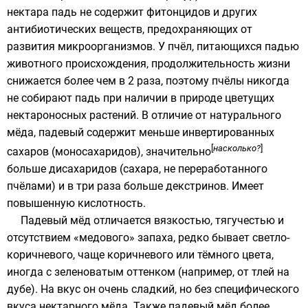
нектара падь не содержит
фитонцидов
и других
антибиотических веществ
, предохраняющих от
развития
микроорганизмов
. У пчёл, питающихся падью
животного происхождения, продолжительность жизни
снижается более чем в 2 раза, поэтому пчёлы никогда
не собирают падь при наличии в природе цветущих
нектароносных растений. В отличие от натурального
мёда, падевый содержит меньше инвертированных
[
насколько?
]
сахаров (
моносахаридов
), значительно
больше
дисахаридов
(сахара, не переработанного
пчёлами) и в три раза больше
декстринов
. Имеет
повышенную кислотность.
Падевый мёд отличается вязкостью, тягучестью и
отсутствием «медового» запаха, редко бывает светло-
коричневого, чаще коричневого или тёмного цвета,
иногда с зеленоватым оттенком (например, от
тлей
на
дубе). На вкус он очень сладкий, но без специфического
вкуса нектарного мёда. Также падевый мёд более