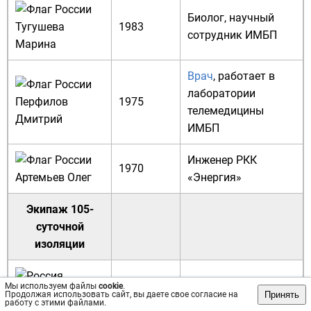
Биолог
, научный
Тугушева
1983
сотрудник ИМБП
Марина
Врач
, работает в
лаборатории
Перфилов
1975
телемедицины
Дмитрий
ИМБП
Инженер
РКК
1970
Артемьев Олег
«
Энергия
»
Экипаж 105-
суточной
изоляции
Мы используем файлы
cookie
.
Рязанский
Космонавт
-
Принять
Продолжая использовать сайт, вы даете свое согласие на
1974
работу с этими файлами.
Сергей
исследователь