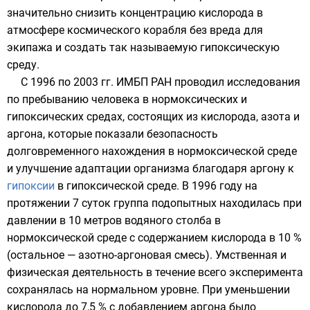
значительно снизить
концентрацию
кислорода
в
атмосфере космического корабля без вреда для
экипажа и создать так называемую гипоксическую
среду.
С
1996
по
2003
гг.
ИМБП РАН
проводил исследования
по пребыванию человека в нормоксических и
гипоксических средах, состоящих из
кислорода
,
азота
и
аргона
, которые показали безопасность
долговременного нахождения в нормоксической среде
и улучшение адаптации организма благодаря аргону к
гипоксии
в гипоксической среде. В
1996 году
на
протяжении 7 суток группа подопытных находилась при
давлении в 10
метров водяного столба
в
нормоксической среде с содержанием
кислорода
в 10 %
(остальное — азотно-аргоновая смесь). Умственная и
физическая деятельность в течение всего эксперимента
сохранялась на нормальном уровне. При уменьшении
кислорода до 7,5 % с добавлением аргона было