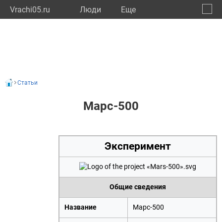
Vrachi05.ru
Люди
Eще
🔔
Респу
🔍
Статьи
Марс-500
Эксперимент
Общие сведения
Название
Марс-500