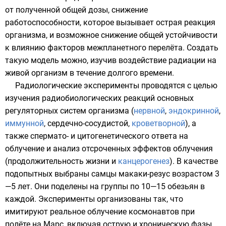
от полученной общей дозы, снижение
работоспособности, которое вызывает острая реакция
организма, и возможное снижение общей устойчивости
к влиянию факторов межпланетного перелёта. Создать
такую модель можно, изучив воздействие радиации на
живой организм в течение долгого времени.
Радиологические эксперименты проводятся с целью
изучения радиобиологических реакций основных
регуляторных систем организма (
нервной
,
эндокринной
,
иммунной
,
сердечно-сосудистой
,
кроветворной
), а
также спермато- и цитогенетического ответа на
облучение и анализ отсроченных эффектов облучения
(продолжительность жизни и
канцерогенез
). В качестве
подопытных выбраны самцы
макаки-резус
возрастом 3
—5 лет. Они поделены на группы по 10—15 обезьян в
каждой. Эксперименты организованы так, что
имитируют реальное облучение космонавтов при
полёте на
Марс
, включая острую и хроническую фазы