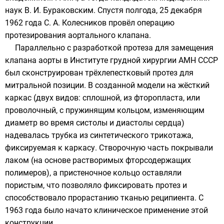
наук
В. И. Бураковским
. Спустя полгода, 25 декабря
1962 года С. А. Колесников провёл операцию
протезирования аортального клапана.
Параллельно с разработкой протеза для замещения
клапана аорты в Институте грудной хирургии АМН СССР
был сконструирован трёхлепестковый протез для
митральной позиции. В созданной модели на жёсткий
каркас (двух видов: сплошной, из
фторопласта
, или
проволочный, с пружинящим кольцом, изменяющим
диаметр во время систолы и диастолы сердца)
надевалась трубка из синтетического трикотажа,
фиксируемая к каркасу. Створочную часть покрывали
лаком (на основе растворимых фторсодержащих
полимеров), а пристеночное кольцо оставляли
пористым, что позволяло фиксировать протез и
способствовало прорастанию тканью
реципиента
. С
1963 года было начато клиническое применение этой
конструкции.