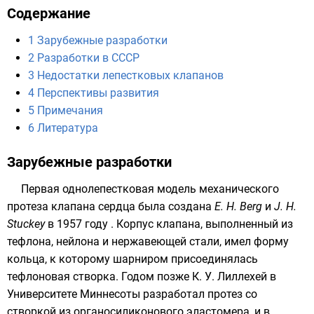
Содержание
1
Зарубежные разработки
2
Разработки в СССР
3
Недостатки лепестковых клапанов
4
Перспективы развития
5
Примечания
6
Литература
Зарубежные разработки
Первая однолепестковая модель механического
протеза клапана сердца была создана
Е. Н. Berg
и
J. Н.
Stuckey
в
1957 году
. Корпус клапана, выполненный из
тефлона
,
нейлона
и нержавеющей стали, имел форму
кольца, к которому шарниром присоединялась
тефлоновая створка. Годом позже
К. У. Лиллехей
в
Университете Миннесоты
разработал протез со
створкой из органосиликонового эластомера, и в