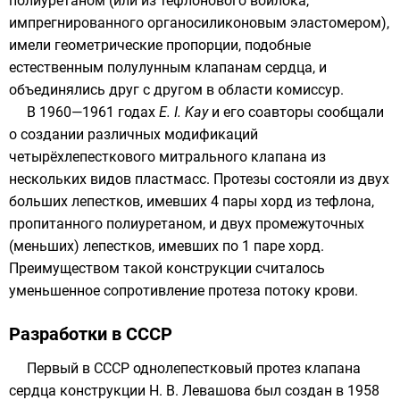
полиуретаном
(или из тефлонового войлока,
импрегнированного органосиликоновым эластомером),
имели геометрические пропорции, подобные
естественным полулунным клапанам сердца, и
объединялись друг с другом в области
комиссур
.
В 1960—1961 годах
E. I. Kay
и его соавторы сообщали
о создании различных модификаций
четырёхлепесткового митрального клапана из
нескольких видов пластмасс. Протезы состояли из двух
больших лепестков, имевших 4 пары хорд из тефлона,
пропитанного полиуретаном, и двух промежуточных
(меньших) лепестков, имевших по 1 паре хорд.
Преимуществом такой конструкции считалось
уменьшенное сопротивление протеза потоку крови.
Разработки в СССР
Первый в СССР однолепестковый протез клапана
сердца конструкции Н. В. Левашова был создан в
1958