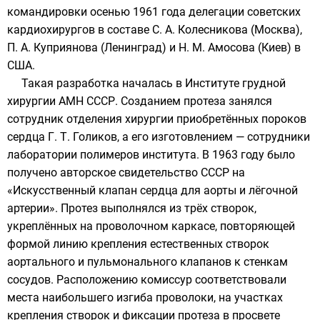
командировки осенью 1961 года делегации советских
кардиохирургов в составе С. А. Колесникова (Москва),
П. А. Куприянова
(Ленинград) и
Н. М. Амосова
(Киев) в
США.
Такая разработка началась в
Институте грудной
хирургии АМН СССР
. Созданием протеза занялся
сотрудник отделения хирургии приобретённых пороков
сердца Г. Т. Голиков, а его изготовлением — сотрудники
лаборатории полимеров института. В 1963 году было
получено авторское свидетельство СССР на
«Искусственный клапан сердца для аорты и лёгочной
артерии». Протез выполнялся из трёх створок,
укреплённых на проволочном каркасе, повторяющей
формой линию крепления естественных створок
аортального
и
пульмонального
клапанов к стенкам
сосудов. Расположению
комиссур
соответствовали
места наибольшего изгиба проволоки, на участках
крепления створок и фиксации протеза в просвете