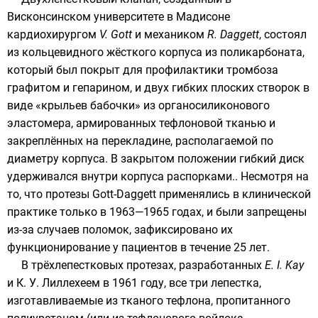
Висконсинском университете в Мадисоне
кардиохирургом
V. Gott
и механиком
R. Daggett
, состоял
из кольцевидного жёсткого корпуса из
поликарбоната
,
который был покрыт для профилактики тромбоза
графитом
и
гепарином
, и двух гибких плоских створок в
виде «крыльев бабочки» из органосиликонового
эластомера, армированных тефлоновой тканью и
закреплённых на перекладине, располагаемой по
диаметру корпуса. В закрытом положении гибкий диск
удерживался внутри корпуса распорками.. Несмотря на
то, что протезы Gott-Daggett применялись в клинической
практике только в 1963—1965 годах, и были запрещены
из-за случаев поломок, зафиксировано их
функционирование у пациентов в течение 25 лет.
В трёхлепестковых протезах, разработанных
E. I. Kay
и К. У. Лиллехеем в 1961 году, все три лепестка,
изготавливаемые из тканого тефлона, пропитанного