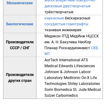
малогабаритные
поворотно-
Механические
дисковые
двустворчатые
трёхстворчатые
каркасные
бескаркасные
Биологические
сосудистые гомографты
тканевая инженерия
Медикон ЛТД
МедИнж
НЦССХ
Производители
им. А. Н. Бакулева
НеоКор
СССР
/
СНГ
Планар
Роскардиоинвест
СКБ
МТ
AorTech International
ATS
Medical
Edwards Lifesciences
Johnson & Johnson
Labcor
Производители
Laboratory
Medtronic
On-X Life
других стран
Technologies
Shiley Laboratories
Sorin Biomedica
St. Jude Medical
Sulzer Carbomedics