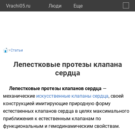
Vrachi05.ru
Люди
Eще
🔔
Респу
🔍
Статьи
Лепестковые протезы клапана
сердца
Лепестковые протезы
клапанов сердца
—
механические
искусственные клапаны сердца
, своей
конструкцией имитирующие природную форму
естественных
клапанов сердца
в целях максимального
приближения к естественным клапанам по
функциональным и
гемодинамическим
свойствам.