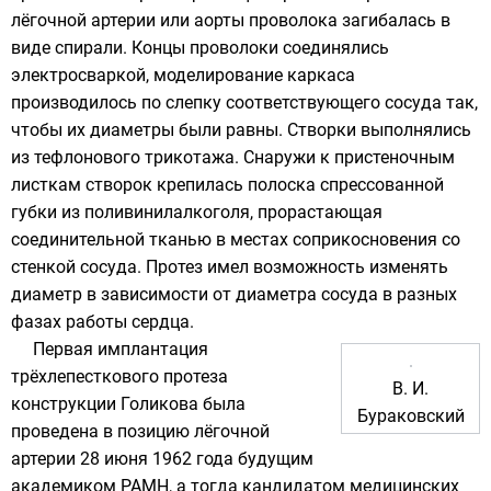
лёгочной артерии или аорты проволока загибалась в
виде спирали. Концы проволоки соединялись
электросваркой, моделирование каркаса
производилось по слепку соответствующего сосуда так,
чтобы их диаметры были равны. Створки выполнялись
из
тефлонового
трикотажа. Снаружи к пристеночным
листкам створок крепилась полоска спрессованной
губки из поливинилалкоголя, прорастающая
соединительной тканью в местах соприкосновения со
стенкой сосуда. Протез имел возможность изменять
диаметр в зависимости от диаметра сосуда в разных
фазах работы сердца.
Первая имплантация
трёхлепесткового протеза
В. И.
конструкции Голикова была
Бураковский
проведена в позицию лёгочной
артерии 28 июня
1962 года
будущим
академиком
РАМН
, а тогда кандидатом медицинских