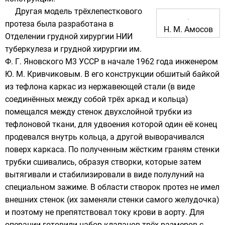
Другая модель трёхлепесткового
протеза была разработана в
Н. М. Амосов
Отделении грудной хирургии НИИ
туберкулеза и грудной хирургии им.
Ф. Г. Яновского М3 УССР в начале 1962 года инженером
Ю. М. Кривчиковым. В его конструкции обшитый
байкой
из тефлона каркас из нержавеющей стали (в виде
соединённых между собой трёх
аркад
и кольца)
помещался между стенок двухслойной трубки из
тефлоновой ткани, для удвоения которой один её конец
продевался внутрь кольца, а другой выворачивался
поверх каркаса. По полученным жёстким граням стенки
трубки сшивались, образуя створки, которые затем
вытягивали и стабилизировали в виде полулуний на
специальном зажиме. В области створок протез не имел
внешних стенок (их заменяли стенки самого желудочка)
и поэтому не препятствовал току крови в аорту. Для
операции готовили набор клапанов трёх размеров с